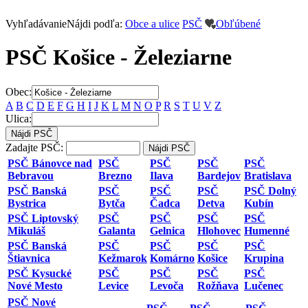
Vyhľadávanie
Nájdi
podľa:
Obce a ulice
PSČ
Obľúbené
PSČ Košice - Železiarne
Obec:
A
B
C
D
E
F
G
H
I
J
K
L
M
N
O
P
R
S
T
U
V
Z
Ulica:
Zadajte PSČ:
PSČ Bánovce nad
PSČ
PSČ
PSČ
PSČ
Bebravou
Brezno
Ilava
Bardejov
Bratislava
PSČ Banská
PSČ
PSČ
PSČ
PSČ Dolný
Bystrica
Bytča
Čadca
Detva
Kubín
PSČ Liptovský
PSČ
PSČ
PSČ
PSČ
Mikuláš
Galanta
Gelnica
Hlohovec
Humenné
PSČ Banská
PSČ
PSČ
PSČ
PSČ
Štiavnica
Kežmarok
Komárno
Košice
Krupina
PSČ Kysucké
PSČ
PSČ
PSČ
PSČ
Nové Mesto
Levice
Levoča
Rožňava
Lučenec
PSČ Nové