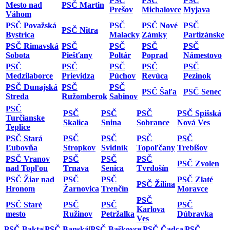
PSČ
PSČ
PSČ
Mesto nad
PSČ Martin
Prešov
Michalovce
Myjava
Váhom
PSČ Považská
PSČ
PSČ Nové
PSČ
PSČ Nitra
Bystrica
Malacky
Zámky
Partizánske
PSČ Rimavská
PSČ
PSČ
PSČ
PSČ
Sobota
Piešťany
Poltár
Poprad
Námestovo
PSČ
PSČ
PSČ
PSČ
PSČ
Medzilaborce
Prievidza
Púchov
Revúca
Pezinok
PSČ Dunajská
PSČ
PSČ
PSČ Šaľa
PSČ Senec
Streda
Ružomberok
Sabinov
PSČ
PSČ
PSČ
PSČ
PSČ Spišská
Turčianske
Skalica
Snina
Sobrance
Nová Ves
Teplice
PSČ Stará
PSČ
PSČ
PSČ
PSČ
Ľubovňa
Stropkov
Svidník
Topoľčany
Trebišov
PSČ Vranov
PSČ
PSČ
PSČ
PSČ Zvolen
nad Topľou
Trnava
Senica
Tvrdošín
PSČ Žiar nad
PSČ
PSČ
PSČ Zlaté
PSČ Žilina
Hronom
Žarnovica
Trenčín
Moravce
PSČ
PSČ Staré
PSČ
PSČ
PSČ
Karlova
mesto
Ružinov
Petržalka
Dúbravka
Ves
PSČ Bakta
|
PSČ Banská
|
PSČ Baškovce
|
PSČ Čadca
|
PSČ