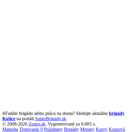
Hľadáte brigádu alebo prácu na doma? Sledujte aktuálne
brigády
Košice
na portáli
SuperBrigady.sk
.
© 2008-2026
Zones.sk
. Vygenerované za 0.005 s.
Maturita
Testovanie 9
Prázdniny
Brigády
Meniny
Kurzy
Kurzová