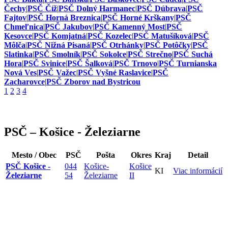
Čechy
|
PSČ Číž
|
PSČ Dolný Harmanec
|
PSČ Dúbrava
|
PSČ
Fajtov
|
PSČ Horná Breznica
|
PSČ Horné Krškany
|
PSČ
Chmeľnica
|
PSČ Jakubov
|
PSČ Kamenný Most
|
PSČ
Kesovce
|
PSČ Komjatná
|
PSČ Kozelec
|
PSČ Matušíková
|
PSČ
Môlča
|
PSČ Nižná Pisaná
|
PSČ Otrhánky
|
PSČ Potôčky
|
PSČ
Slatinka
|
PSČ Smolník
|
PSČ Sokolce
|
PSČ Strečno
|
PSČ Suchá
Hora
|
PSČ Svinice
|
PSČ Šalková
|
PSČ Trnovo
|
PSČ Turnianska
Nová Ves
|
PSČ Važec
|
PSČ Vyšné Raslavice
|
PSČ
Zacharovce
|
PSČ Zborov nad Bystricou
1
2
3
4
PSČ – Košice - Železiarne
Mesto / Obec
PSČ
Pošta
Okres
Kraj
Detail
PSČ Košice -
044
Košice-
Košice
KI
Viac
informácií
Železiarne
54
Železiarne
II