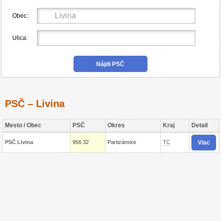
Obec:
Ulica:
PSČ – Livina
Mesto / Obec
PSČ
Okres
Kraj
Detail
Viac
PSČ Livina
956 32
Partizánske
TC