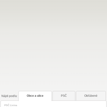
PSČ
Obľúbené
Obce a ulice
Nájdi
podľa:
PSČ Livina