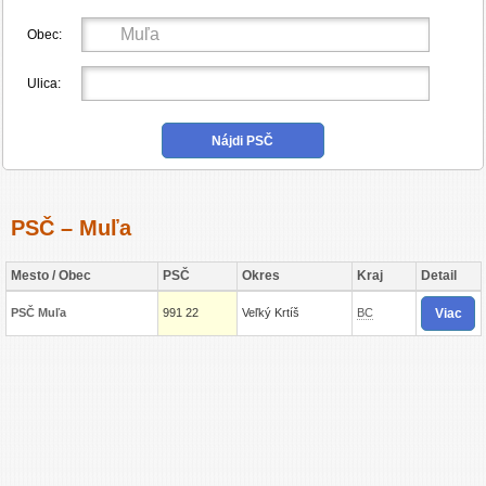
Obec:
Ulica:
PSČ – Muľa
Mesto / Obec
PSČ
Okres
Kraj
Detail
Viac
PSČ Muľa
991 22
Veľký Krtíš
BC