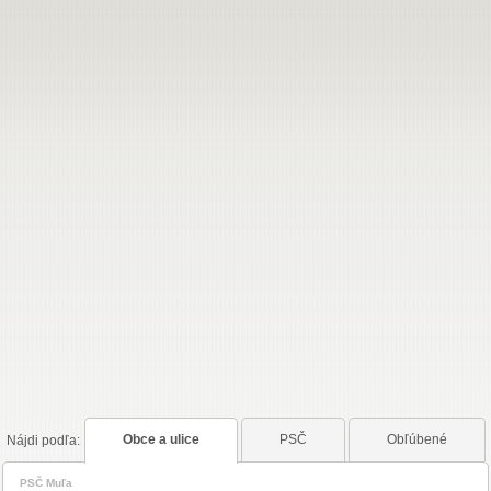
PSČ
Obľúbené
Obce a ulice
Nájdi
podľa:
PSČ Muľa