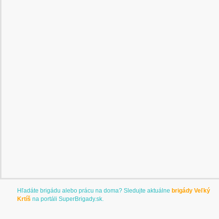
Hľadáte brigádu alebo prácu na doma? Sledujte aktuálne
brigády Veľký
Krtíš
na portáli
SuperBrigady.sk
.