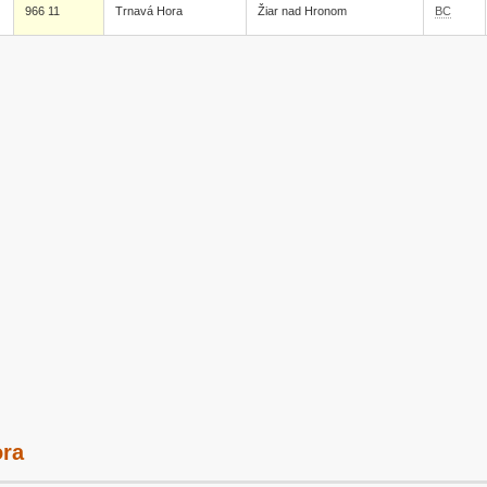
966 11
Trnavá Hora
Žiar nad Hronom
BC
ora