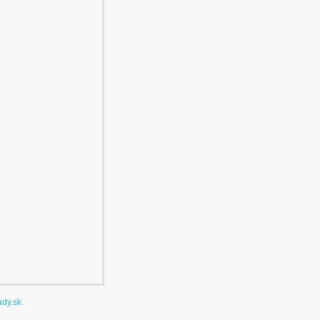
ady.sk
.