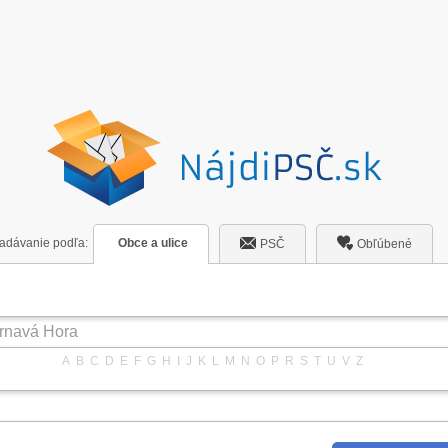
adávanie
podľa:
Obce a ulice
PSČ
Obľúbené
A
B
C
D
E
F
G
H
I
J
K
L
M
N
O
P
R
S
T
U
V
Z